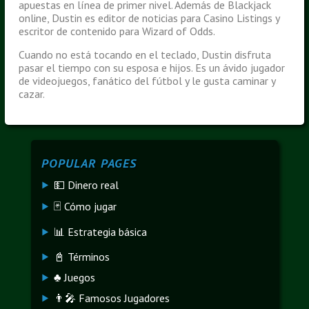
apuestas en línea de primer nivel. Además de Blackjack
online, Dustin es editor de noticias para Casino Listings y
escritor de contenido para Wizard of Odds.
Cuando no está tocando en el teclado, Dustin disfruta
pasar el tiempo con su esposa e hijos. Es un ávido jugador
de videojuegos, fanático del fútbol y le gusta caminar y
cazar.
POPULAR PAGES
💵 Dinero real
🃏 Cómo jugar
📊 Estrategia básica
📓 Términos
♣️ Juegos
👨‍🎤 Famosos Jugadores