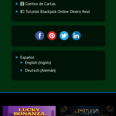
🧮 Conteo de Cartas
💵 Tutorial Blackjack Online Dinero Real
Español
English
(
Inglés
)
Deutsch
(
Alemán
)