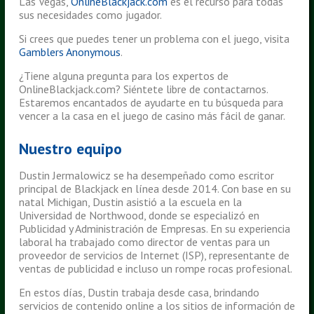
Las Vegas,
OnlineBlackjack.com
es el recurso para todas
sus necesidades como jugador.
Si crees que puedes tener un problema con el juego, visita
Gamblers Anonymous
.
¿Tiene alguna pregunta para los expertos de
OnlineBlackjack.com? Siéntete libre de contactarnos.
Estaremos encantados de ayudarte en tu búsqueda para
vencer a la casa en el juego de casino más fácil de ganar.
Nuestro equipo
Dustin Jermalowicz se ha desempeñado como escritor
principal de Blackjack en línea desde 2014. Con base en su
natal Michigan, Dustin asistió a la escuela en la
Universidad de Northwood, donde se especializó en
Publicidad y Administración de Empresas. En su experiencia
laboral ha trabajado como director de ventas para un
proveedor de servicios de Internet (ISP), representante de
ventas de publicidad e incluso un rompe rocas profesional.
En estos días, Dustin trabaja desde casa, brindando
servicios de contenido online a los sitios de información de