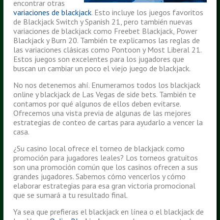
encontrar otras
variaciones de blackjack
. Esto incluye los juegos favoritos
de Blackjack Switch y Spanish 21, pero también nuevas
variaciones de blackjack como Freebet Blackjack, Power
Blackjack y Burn 20. También te explicamos las reglas de
las variaciones clásicas como Pontoon y Most Liberal 21.
Estos juegos son excelentes para los jugadores que
buscan un cambiar un poco el viejo juego de blackjack.
No nos detenemos ahí. Enumeramos todos los blackjack
online y blackjack de Las Vegas de side bets. También te
contamos por qué algunos de ellos deben evitarse.
Ofrecemos una vista previa de algunas de las mejores
estrategias de conteo de cartas para ayudarlo a vencer la
casa.
¿Su casino local ofrece el torneo de blackjack como
promoción para jugadores leales? Los torneos gratuitos
son una promoción común que los casinos ofrecen a sus
grandes jugadores. Sabemos cómo vencerlos y cómo
elaborar estrategias para esa gran victoria promocional
que se sumará a tu resultado final.
Ya sea que prefieras el blackjack en línea o el blackjack de