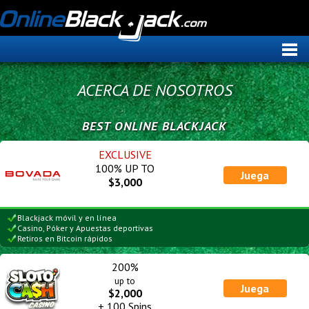
ACERCA DE NOSOTROS
BEST ONLINE BLACKJACK
EXCLUSIVE
100% UP TO
Juega
$3,000
Blackjack móvil y en línea
Casino, Póker y Apuestas deportivas
Retiros en Bitcoin rápidos
200%
up to
Juega
$
2,000
+ 100 Spins