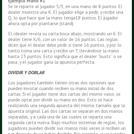
Ejemplo Mano #1
Se le reparte al jugador 5/3, en una mano de 8 puntos. El
dealer muestra una K. El jugador elige a pedir, y recibe una
Q, lo que hace que la mano tenga18 puntos. El jugador
ahora opta por plantarse (stand).
El rdealer revela su carta boca abajo, mostrando un 6. El
dealer tiene K/6, con un valor de 16 puntos. Las reglas
dicen que el dealer debe pedir si tiene 16 puntos, y por lo
tanto toma una carta y recibe un 7, llevándose la mano
hasta 23 puntos. Esto significa que el dealer “busts” o se
pasa, y el jugador gana la apuesta perfecta.
DIVIDIR Y DOBLAR
Los jugadores también tienen otras dos opciones que
pueden invocar cuando reciben su mano inicial de dos
cartas. Si el jugador tiene dos cartas del mismo valor, se
puede optar por dividir su mano en dos. Esto se hace
realizando una segunda apuesta del mismo tamaño que la
apuesta original. Las dos cartas se separan en dos manos
separadas, y a cada una de las cuales se reparte una
segunda carta nueva. Bajo muchos sistemas de reglas, los
jugadores pueden dividir sus manos más veces si reciben un
par después de ya haber dividido. Por ejemplo, si un jugador