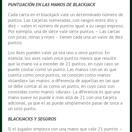
PUNTUACIÓN EN LAS MANOS DE BLACKJACK
Cada carta en el blackjack vale un determinado número de
puntos. Las tarjetas numeradas, con rangos entre dos y
diez – valen el número de puntos igual a su rango impreso.
Por ejemplo, una de siete vale siete puntos. – Las cartas
con jotas, reinas y reyes – tienen cada una un valor de diez
puntos.
Los Ases pueden valer ya sea uno u once puntos. En
esencia, los ases valen once puntos menos que resulte
que la mano va a exceder de 21 puntos, en cuyo caso se
puede contar como un punto. Las manos con un as que
cuenta como once puntos, se conocen como manos
«blandas» las manos, a diferencia de aquellas en las que
se debe contar al as como un punto, en cuyo caso son
conocidas como manos «duras». La diferencia es que una
mano suave no puede ir más allá de 21 con una tarjeta
adicional, ya que el as puede simplemente pasar de once a
un solo punto.
BLACKJACKS Y SEGUROS
Si el jugador empieza con una mano que vale 21 puntos –