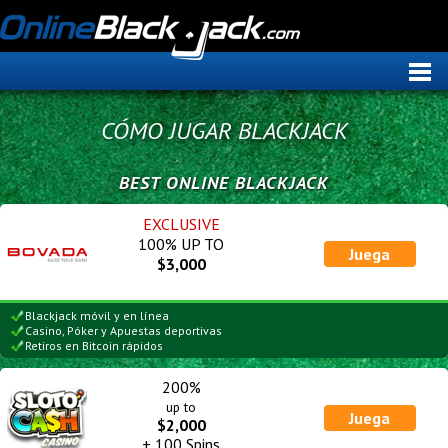
CÓMO JUGAR BLACKJACK
BEST ONLINE BLACKJACK
EXCLUSIVE
100% UP TO
Juega
$3,000
Blackjack móvil y en línea
Casino, Póker y Apuestas deportivas
Retiros en Bitcoin rápidos
200%
up to
Juega
$
2,000
+ 100 Spins