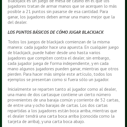
Blackjack es un juego de mesa de casino en el que los
jugadores tratan de armar manos que se acerquen lo más
posible a 21 puntos sin pasarse de esa cantidad. Para
ganar, los jugadores deben armar una mano mejor que la
del dealer.
LOS PUNTOS BÁSICOS DE CÓMO JUGAR BLACKJACK
Todos los juegos de blackjack comienzan de la misma
manera: cada jugador hace una apuesta. En cualquier juego
de blackjack, puede haber desde uno hasta varios
jugadores que compiten contra el dealer, sin embargo,
cada jugador juega de forma independiente, y en cada
mano algunos jugadores pueden ganar, mientras que otros
pierden. Para hacer más simple este artículo, todos los
ejemplos se presentan como si fuera sólo un jugador.
Inicialmente se reparten tanto al jugador como al dealer,
una mano de dos cartasque contiene un cierto número
provenientes de una baraja común y corriente de 52 cartas,
de entre una y ocho barajas de cartas. Los dos cartas
repartidas a los jugadores están boca arriba, mientras que
el dealer tendrá una carta boca arriba (conocida como la
tarjeta de arriba), y una carta boca abajo.