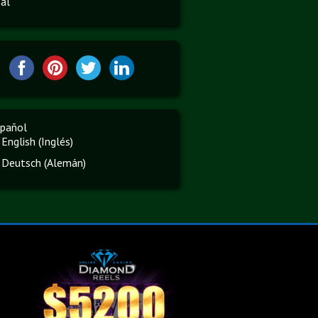
al
pañol
English
(
Inglés
)
Deutsch
(
Alemán
)