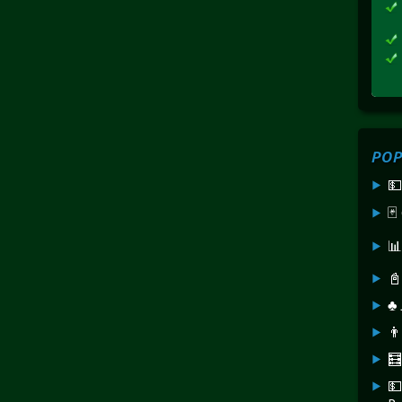
POP
💵
🃏
📊
📓
♣️
👨
🧮
💵