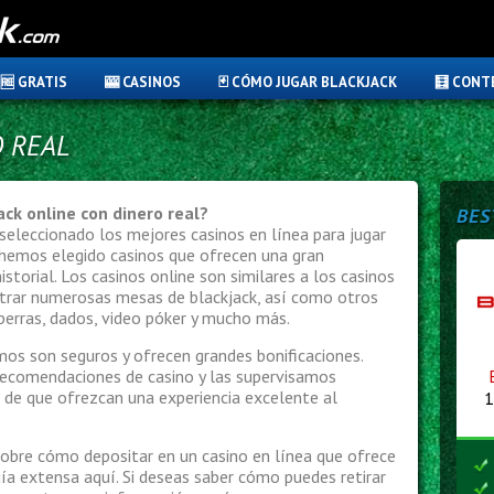
🆓 GRATIS
🎰 CASINOS
🃏 CÓMO JUGAR BLACKJACK
🧮 CONT
O REAL
ack online con dinero real?
BES
eleccionado los mejores casinos en línea para jugar
, hemos elegido casinos que ofrecen una gran
istorial. Los casinos online son similares a los casinos
trar numerosas mesas de blackjack, así como otros
perras, dados, video póker y mucho más.
s son seguros y ofrecen grandes bonificaciones.
ecomendaciones de casino y las supervisamos
de que ofrezcan una experiencia excelente al
1
sobre cómo depositar en un casino en línea que ofrece
ía extensa aquí. Si deseas saber cómo puedes retirar