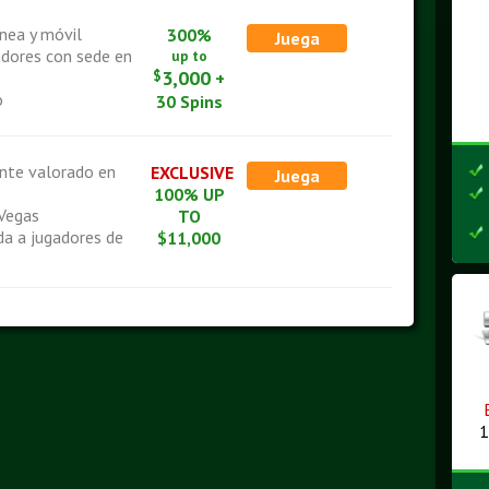
ínea y móvil
300%
Juega
adores con sede en
up to
$
3,000
+
o
30 Spins
nte valorado en
EXCLUSIVE
Juega
100% UP
 Vegas
TO
da a jugadores de
$11,000
1