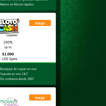
Retiros en Bitcoin rápidos
Juega
200%
up to
$
2,000
+ 100 Spins
Blackjack de crupier en vivo
Soporte en vivo 24/7
De confianza desde 2007
Juega