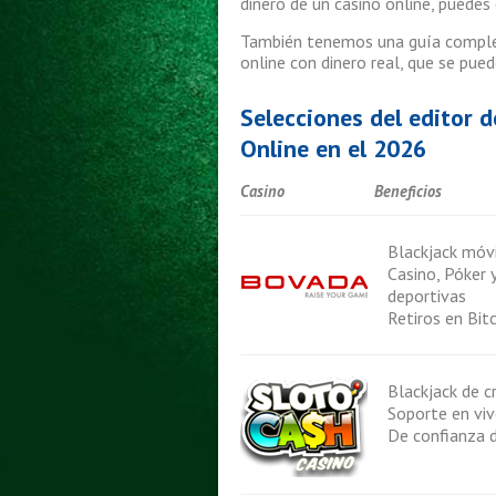
dinero de un casino online, puedes
También tenemos una guía complet
online con dinero real, que se pue
Selecciones del editor d
Online en el 2026
Casino
Beneficios
Blackjack móvi
Casino, Póker 
deportivas
Retiros en Bit
Blackjack de cr
Soporte en vi
De confianza 