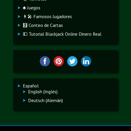
♣️ Juegos
👨‍🎤 Famosos Jugadores
🧮 Conteo de Cartas
💵 Tutorial Blackjack Online Dinero Real
Español
English
(
Inglés
)
Deutsch
(
Alemán
)