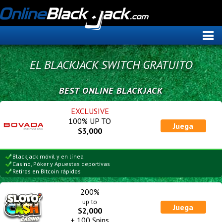
EL BLACKJACK SWITCH GRATUITO
BEST ONLINE BLACKJACK
EXCLUSIVE
100% UP TO
Juega
$3,000
Blackjack móvil y en línea
Casino, Póker y Apuestas deportivas
Retiros en Bitcoin rápidos
200%
up to
Juega
$
2,000
+ 100 Spins