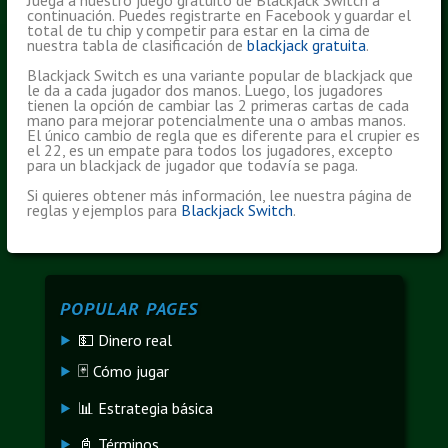
continuación. Puedes registrarte en Facebook y guardar el
total de tu chip y competir para estar en la cima de
nuestra tabla de clasificación de
blackjack gratuita
.
Blackjack Switch es una variante popular de blackjack que
le da a cada jugador dos manos. Luego, los jugadores
tienen la opción de cambiar las 2 primeras cartas de cada
mano para mejorar potencialmente una o ambas manos.
El único cambio de regla que es diferente para el crupier es
el 22, es un empate para todos los jugadores, excepto
para un blackjack de jugador que todavía se paga.
Si quieres obtener más información, lee nuestra página de
reglas y ejemplos para
Blackjack Switch
.
POPULAR PAGES
💵 Dinero real
🃏 Cómo jugar
📊 Estrategia básica
📓 Términos