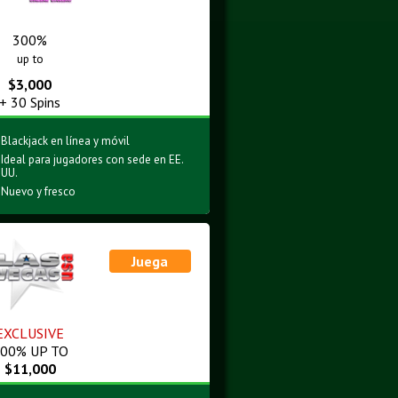
300%
up to
$
3,000
+ 30 Spins
Blackjack en línea y móvil
Ideal para jugadores con sede en EE.
UU.
Nuevo y fresco
Juega
EXCLUSIVE
00% UP TO
$11,000