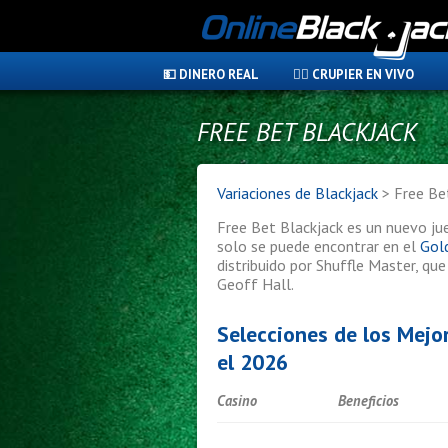
💵 DINERO REAL
👯‍♀️ CRUPIER EN VIVO
FREE BET BLACKJACK
Variaciones de Blackjack
> Free Be
Free Bet Blackjack es un nuevo ju
solo se puede encontrar en el
Gol
distribuido por Shuffle Master, qu
Geoff Hall.
Selecciones de los Mejo
el 2026
Casino
Beneficios