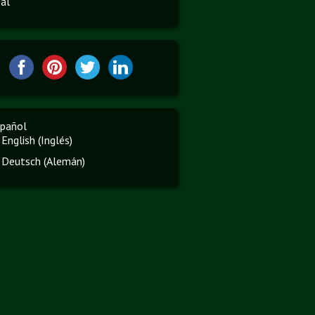
al
pañol
English
(
Inglés
)
Deutsch
(
Alemán
)