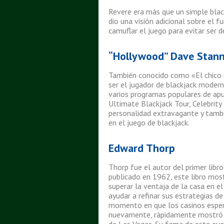
Revere era más que un simple black
dio una visión adicional sobre el 
camuflar el juego para evitar ser
“Hollywood” Dave Stan
También conocido como «El chico m
ser el jugador de blackjack modern
varios programas populares de apue
Ultimate Blackjack Tour, Celebrity
personalidad extravagante y tamb
en el juego de blackjack.
Edward Thorp
Thorp fue el autor del primer libr
publicado en 1962, este libro mos
superar la ventaja de la casa en e
ayudar a refinar sus estrategias d
momento en que los casinos espera
nuevamente, rápidamente mostró 
de Las Vegas. Su fama de este even