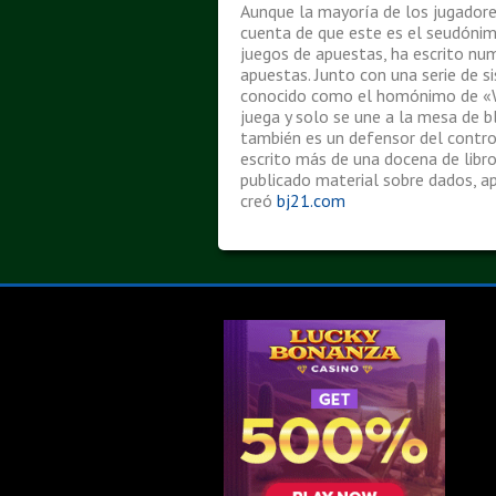
Aunque la mayoría de los jugador
cuenta de que este es el seudóni
juegos de apuestas, ha escrito num
apuestas. Junto con una serie de s
conocido como el homónimo de «W
juega y solo se une a la mesa de bl
también es un defensor del contro
escrito más de una docena de libro
publicado material sobre dados, a
creó
bj21.com