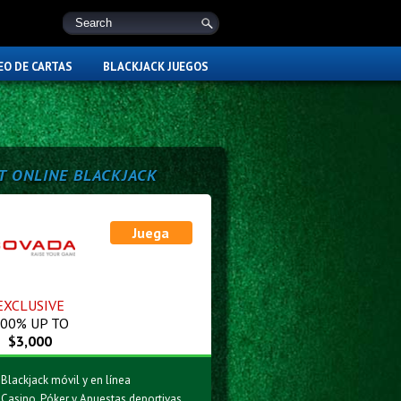
EO DE CARTAS
BLACKJACK JUEGOS
T ONLINE BLACKJACK
Juega
EXCLUSIVE
00% UP TO
$3,000
Blackjack móvil y en línea
Casino, Póker y Apuestas deportivas