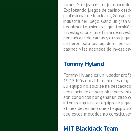
James Grosjean es mejor conocido
Explotando juegos de casino desd
profesional de blackjack, Grosjean
industria del juego. Ganó un gran v
ilegalmente, mientras que también
Investigations, una firma de inves
contadores de cartas y otros jugad
un héroe para los jugadores por su
casinos y las agencias de investiga
Tommy Hyland
Tommy Hyland es un jugador profe
1979. Más notablemente, es el ger
Su equipo no solo se ha destacado 
secuencia de as para obtener vent
son conocidos por ganar un caso c
intentó enjuiciar al equipo de jug
el juez determinó que el equipo s
que estos métodos no constituyen
MIT Blackjack Team