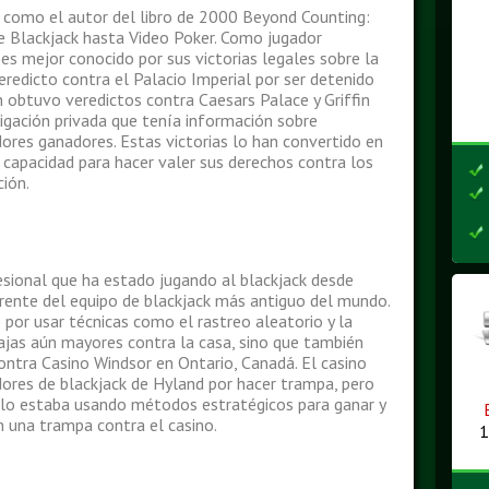
 como el autor del libro de 2000 Beyond Counting:
e Blackjack hasta Video Poker. Como jugador
 es mejor conocido por sus victorias legales sobre la
eredicto contra el Palacio Imperial por ser detenido
 obtuvo veredictos contra Caesars Palace y Griffin
tigación privada que tenía información sobre
ores ganadores. Estas victorias lo han convertido en
 capacidad para hacer valer sus derechos contra los
ción.
sional que ha estado jugando al blackjack desde
ente del equipo de blackjack más antiguo del mundo.
por usar técnicas como el rastreo aleatorio y la
ajas aún mayores contra la casa, sino que también
ontra Casino Windsor en Ontario, Canadá. El casino
adores de blackjack de Hyland por hacer trampa, pero
olo estaba usando métodos estratégicos para ganar y
 una trampa contra el casino.
1