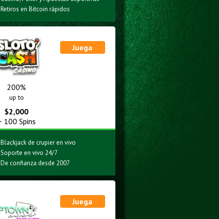
Retiros en Bitcoin rápidos
Juega
200%
up to
$
2,000
+ 100 Spins
Blackjack de crupier en vivo
Soporte en vivo 24/7
De confianza desde 2007
Juega