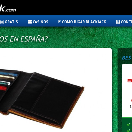
🆓 GRATIS
🎰 CASINOS
🃏 CÓMO JUGAR BLACKJACK
🧮 CONT
OS EN ESPAÑA?
BES
1