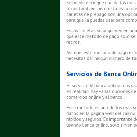
Se puede decir que una de las más
otras también, pero esta es la más
tarjetas de prepago son una opción
para que la puedas usar para compr
Estas tarjetas se adquieren en una 
que este método de pago solo se p
retiros.
Así que, este método de pago es m
necesitas dar ningún número de ta
Servicios de Banca Onli
El servicio de banca online más us
en realidad, hay varias opciones d
comercios online y el banco.
Este método es uno de los más se
datos en la página web del casino 
rápidos y seguros. Es importante d
usando banca online, solo sirven p