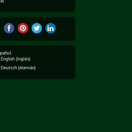
al
pañol
English
(
Inglés
)
Deutsch
(
Alemán
)