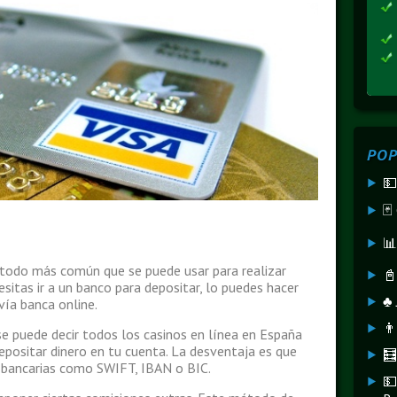
POP
💵
🃏
📊
étodo más común que se puede usar para realizar
📓
sitas ir a un banco para depositar, lo puedes hacer
♣️
ía banca online.
👨
se puede decir todos los casinos en línea en España
positar dinero en tu cuenta. La desventaja es que
🧮
s bancarias como SWIFT, IBAN o BIC.
💵