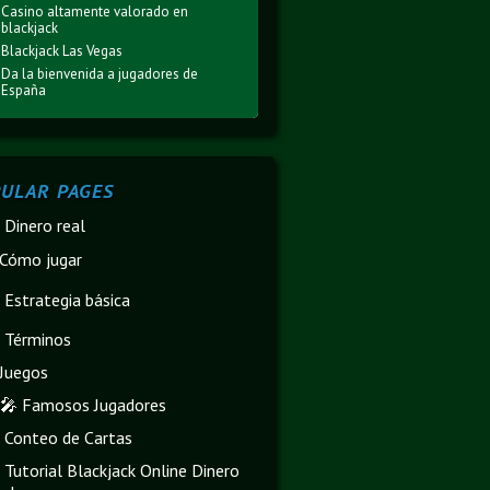
Casino altamente valorado en
blackjack
Blackjack Las Vegas
Da la bienvenida a jugadores de
España
ULAR PAGES
 Dinero real
 Cómo jugar
 Estrategia básica
 Términos
 Juegos
‍🎤 Famosos Jugadores
 Conteo de Cartas
 Tutorial Blackjack Online Dinero