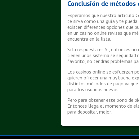
Conclusión de métodos 
Esperamos que nuestro artículo C
te sirva como una guía y te pueda 
existen diferentes opciones que p
en un casino online revises qué m
encuentra en la lista.
Si la respuesta es Sí, entonces no
tienen unos sistema se seguridad
favorito, no tendrás problemas par
Los casinos online se esfuerzan p
quieren ofrecer una muy buena expe
distintos métodos de pago ya que
para los usuarios nuevos.
Pero para obtener este bono de bie
Entonces llega el momento de eleg
para depositar, mejor.