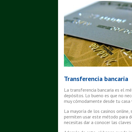
Transferencia bancaria
La transferencia bancaria es el m
depósitos. Lo bueno es que no nece
muy cómodamente desde tu casa v
La mayoría de los casinos online, 
permiten usar este método para de
necesitas dar a conocer las clave