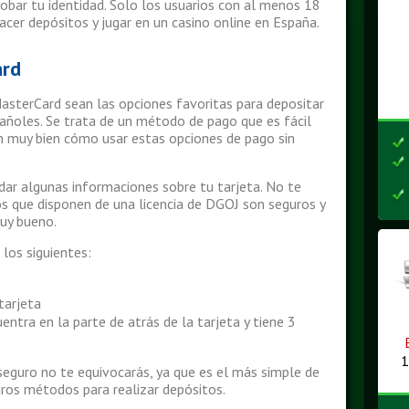
bar tu identidad. Solo los usuarios con al menos 18
acer depósitos y jugar en un casino online en España.
ard
MasterCard sean las opciones favoritas para depositar
añoles. Se trata de un método de pago que es fácil
en muy bien cómo usar estas opciones de pago sin
dar algunas informaciones sobre tu tarjeta. No te
os que disponen de una licencia de DGOJ son seguros y
uy bueno.
los siguientes:
tarjeta
ntra en la parte de atrás de la tarjeta y tiene 3
1
seguro no te equivocarás, ya que es el más simple de
ros métodos para realizar depósitos.