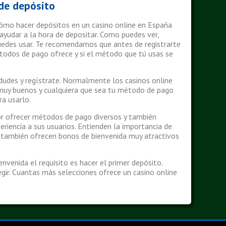
de depósito
ómo hacer depósitos en un casino online en España
ayudar a la hora de depositar. Como puedes ver,
uedes usar. Te recomendamos que antes de registrarte
étodos de pago ofrece y si el método que tú usas se
 dudes y regístrate. Normalmente los casinos online
 muy buenos y cualquiera que sea tu método de pago
a usarlo.
or ofrecer métodos de pago diversos y también
riencia a sus usuarios. Entienden la importancia de
 también ofrecen bonos de bienvenida muy atractivos
nvenida el requisito es hacer el primer depósito.
ir. Cuantas más selecciones ofrece un casino online