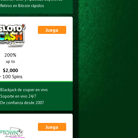
Retiros en Bitcoin rápidos
Juega
200%
up to
$
2,000
+ 100 Spins
Blackjack de crupier en vivo
Soporte en vivo 24/7
De confianza desde 2007
Juega