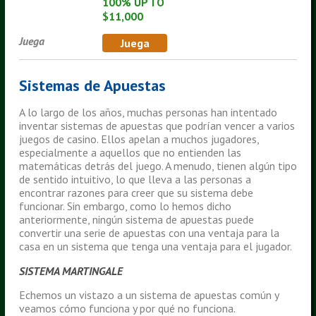
100% UP TO
$11,000
Juega
Juega
Sistemas de Apuestas
A lo largo de los años, muchas personas han intentado
inventar sistemas de apuestas que podrían vencer a varios
juegos de casino. Ellos apelan a muchos jugadores,
especialmente a aquellos que no entienden las
matemáticas detrás del juego. A menudo, tienen algún tipo
de sentido intuitivo, lo que lleva a las personas a
encontrar razones para creer que su sistema debe
funcionar. Sin embargo, como lo hemos dicho
anteriormente, ningún sistema de apuestas puede
convertir una serie de apuestas con una ventaja para la
casa en un sistema que tenga una ventaja para el jugador.
SISTEMA MARTINGALE
Echemos un vistazo a un sistema de apuestas común y
veamos cómo funciona y por qué no funciona.