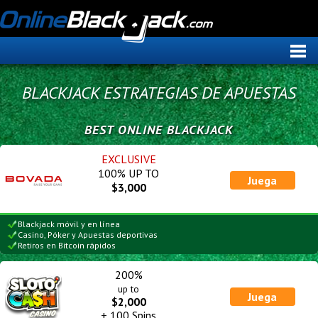
BLACKJACK ESTRATEGIAS DE APUESTAS
BEST ONLINE BLACKJACK
EXCLUSIVE
100% UP TO
Juega
$3,000
Blackjack móvil y en línea
Casino, Póker y Apuestas deportivas
Retiros en Bitcoin rápidos
200%
up to
Juega
$
2,000
+ 100 Spins