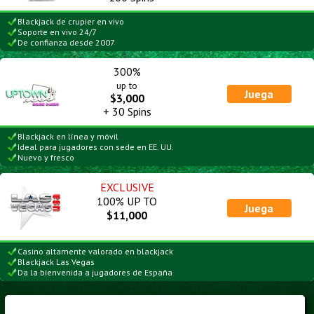
Blackjack de crupier en vivo
Soporte en vivo 24/7
De confianza desde 2007
300%
up to
Juega
$
3,000
+ 30 Spins
Blackjack en línea y móvil
Ideal para jugadores con sede en EE. UU.
Nuevo y fresco
EXCLUSIVE
100% UP TO
Juega
$11,000
Casino altamente valorado en blackjack
Blackjack Las Vegas
Da la bienvenida a jugadores de España