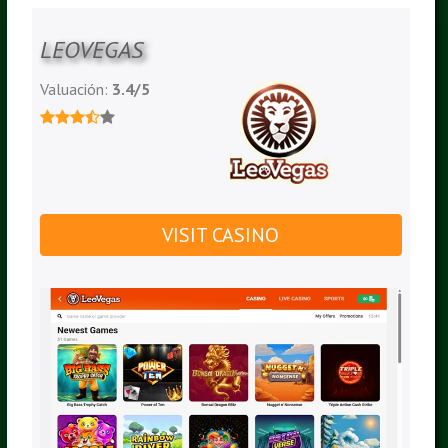
LEOVEGAS
Valuación:
3.4/5
VISIT CASINO