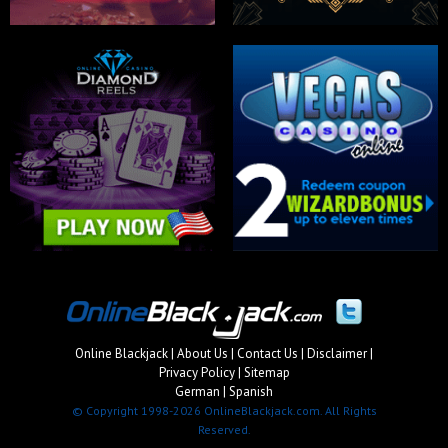
Online Blackjack
|
About Us
|
Contact Us
|
Disclaimer
|
Privacy Policy
|
Sitemap
German
|
Spanish
© Copyright 1998-2026 OnlineBlackjack.com. All Rights
Reserved.