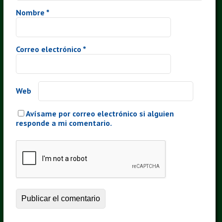
Nombre
*
Correo electrónico
*
Web
Avísame por correo electrónico si alguien
responde a mi comentario.