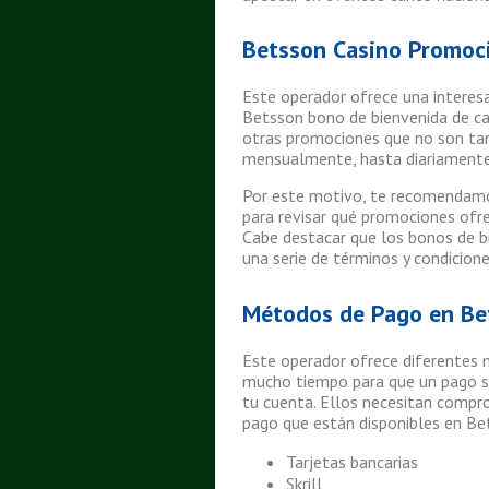
Betsson Casino Promoc
Este operador ofrece una interesa
Betsson bono de bienvenida de cas
otras promociones que no son ta
mensualmente, hasta diariamente
Por este motivo, te recomendamos
para revisar qué promociones ofre
Cabe destacar que los bonos de b
una serie de términos y condicione
Métodos de Pago en Be
Este operador ofrece diferentes
mucho tiempo para que un pago se p
tu cuenta. Ellos necesitan compr
pago que están disponibles en Be
Tarjetas bancarias
Skrill