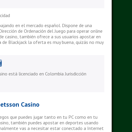
cidad
bajando en el mercado español. Dispone de una
 Dirección de Ordenación del Juego para operar online
e casino, también ofrece a sus usuarios apostar en
 de Blackjack la oferta es muy buena, quizás no muy
ino está licenciado en Colombia Jurisdicción
Betsson Casino
egos que puedes jugar tanto en tu PC como en tu
asino, también puedes apostar en deportes usando
almente vas a necesitar estar conectado a Internet