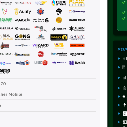
POP
💵
🃏
📊
770
📓
her Mobile
♣️
👨
o
🧮
💵