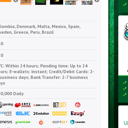
lombia, Denmark, Malta, Mexico, Spain,
eden, Greece, Peru, Brazil
10
20
C: Within 24 hours; Pending time: Up to 24
urs; E-wallets: Instant; Credit/Debit Cards: 2-
business days; Bank Transfer: 2-7 business
ays
0,000 Daily