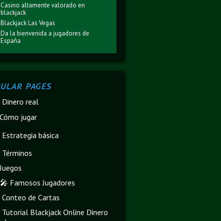
Casino altamente valorado en
blackjack
Blackjack Las Vegas
Da la bienvenida a jugadores de
España
ULAR PAGES
 Dinero real
 Cómo jugar
 Estrategia básica
 Términos
 Juegos
‍🎤 Famosos Jugadores
 Conteo de Cartas
 Tutorial Blackjack Online Dinero