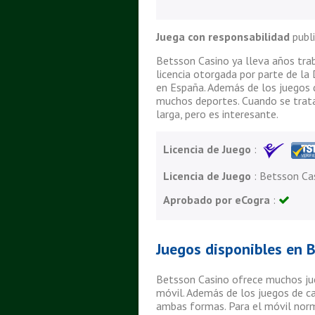
Juega con responsabilidad
publi
Betsson Casino ya lleva años tra
licencia otorgada por parte de la
en España. Además de los juegos d
muchos deportes. Cuando se trata
larga, pero es interesante.
Licencia de Juego
:
Licencia de Juego
: Betsson Cas
Aprobado por eCogra
:
Juegos disponibles en 
Betsson Casino ofrece muchos ju
móvil. Además de los juegos de c
ambas formas. Para el móvil norm