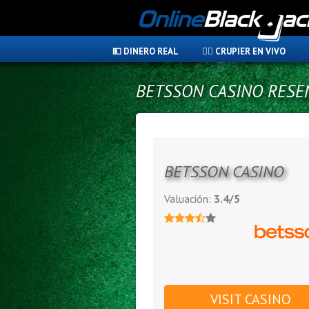
💵 DINERO REAL
👯‍♀️ CRUPIER EN VIVO
BETSSON CASINO RESE
BETSSON CASINO
Valuación:
3.4/5
VISIT CASINO