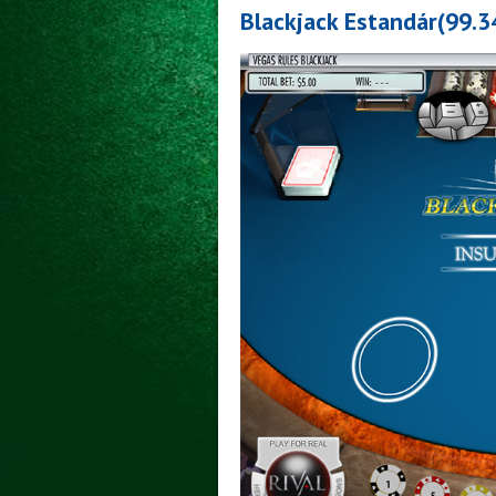
Blackjack Estandár(99.