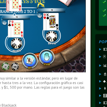
POP
💵
🃏
📊
📓
uy similar a la versión estándar, pero en lugar de
♣️
 hasta tres a la vez. La configuración gráfica es casi
 y $1, 500 por mano. Las reglas para el juego son las
👨
🧮
💵
y Blackjack