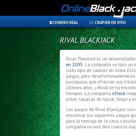
💵 DINERO REAL
👯‍♀️ CRUPIER EN VIVO
RIVAL BLACKJACK
Rival Powered es un desarrollado
en 2005
. La compañía se hizo un 
todo tipo de casinos en línea. Est
juegos, pero desafortunadamente t
escrúpulos que ofrecían sus títul
últimos años, y Rival se ha encon
tiempos. La compañía
ofrece
máqu
póker, tarjetas de rascar, bingo y 
Los juegos de Rival Blackjack son 
encontrar los siguientes juegos qu
para la ventaja de la casa, calcul
compañía no nos dice cuantos maz