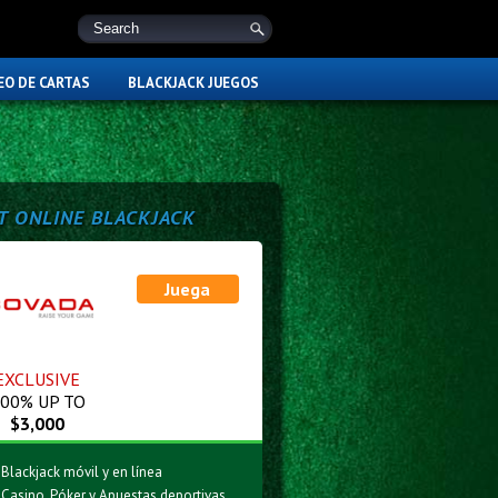
EO DE CARTAS
BLACKJACK JUEGOS
T ONLINE BLACKJACK
Juega
EXCLUSIVE
00% UP TO
$3,000
Blackjack móvil y en línea
Casino, Póker y Apuestas deportivas