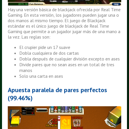
Hay una versión básica de blackjack ofrecida por Real Time
Gaming. En esta versión, los jugadores pueden jugar una o
dos manos al mismo tiempo. El juego de Blackjack
estándar es el único juego de blackjack de Real Time
Gaming que permite a un jugador jugar más de una mano a
la vez. Las reglas son:
El crupier pide un 17 suave
Dobla cualquiera de dos cartas
Dobla después de cualquier división excepto en ases
Divide pares que no sean ases en un total de tres
manos
Solo una carta en ases
Apuesta paralela de pares perfectos
(99.46%)