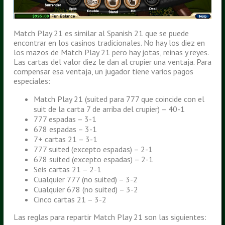
Match Play 21 es similar al Spanish 21 que se puede
encontrar en los casinos tradicionales. No hay los diez en
los mazos de Match Play 21 pero hay jotas, reinas y reyes.
Las cartas del valor diez le dan al crupier una ventaja. Para
compensar esa ventaja, un jugador tiene varios pagos
especiales:
Match Play 21 (suited para 777 que coincide con el
suit de la carta 7 de arriba del crupier) – 40-1
777 espadas – 3-1
678 espadas – 3-1
7+ cartas 21 – 3-1
777 suited (excepto espadas) – 2-1
678 suited (excepto espadas) – 2-1
Seis cartas 21 – 2-1
Cualquier 777 (no suited) – 3-2
Cualquier 678 (no suited) – 3-2
Cinco cartas 21 – 3-2
Las reglas para repartir Match Play 21 son las siguientes: