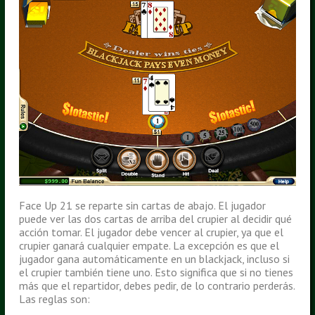
Face Up 21 se reparte sin cartas de abajo. El jugador
puede ver las dos cartas de arriba del crupier al decidir qué
acción tomar. El jugador debe vencer al crupier, ya que el
crupier ganará cualquier empate. La excepción es que el
jugador gana automáticamente en un blackjack, incluso si
el crupier también tiene uno. Esto significa que si no tienes
más que el repartidor, debes pedir, de lo contrario perderás.
Las reglas son: