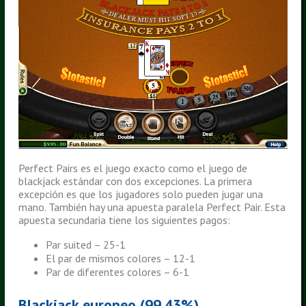
Perfect Pairs es el juego exacto como el juego de
blackjack estándar con dos excepciones. La primera
excepción es que los jugadores solo pueden jugar una
mano. También hay una apuesta paralela Perfect Pair. Esta
apuesta secundaria tiene los siguientes pagos:
Par suited – 25-1
El par de mismos colores – 12-1
Par de diferentes colores – 6-1
Blackjack europeo (99.43%)