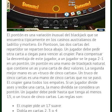
El pontón es una variación inusual del blackjack que se
encuentra típicamente en los casinos australianos de
ladrillo y mortero. En Pontoon, las dos cartas del
repartidor se reparten boca abajo. Un jugador debe pedir
otra carta a ciegas para vencer al crupier. Para compensar
la desventaja de este jugador, a un jugador se le paga 2-1
en un pontón. Un pontón es una mano de blackjack natural
que contiene un as y una carta de diez valores. La segunda
mejor mano es un «truco de cinco cartas». Un truco de
cinco cartas es una mano de cinco cartas que no se pasó.
El crupier gana todos los empates. Si un jugador divide
ases y recibe una carta, la mano dividida se considera un
pontón. Un jugador debe pedir hasta que tenga al menos
15, o un truco de cinco cartas. Las reglas son:
El crupier pide un 17 suave
Dobla en cartas 2, 3 o 4