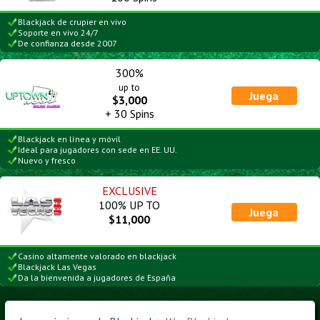
Blackjack de crupier en vivo
Soporte en vivo 24/7
De confianza desde 2007
300%
up to
Juega
$
3,000
+ 30 Spins
Blackjack en línea y móvil
Ideal para jugadores con sede en EE. UU.
Nuevo y fresco
EXCLUSIVE
100% UP TO
Juega
$11,000
Casino altamente valorado en blackjack
Blackjack Las Vegas
Da la bienvenida a jugadores de España