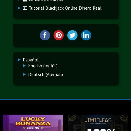
💵 Tutorial Blackjack Online Dinero Real
Español
English
(
Inglés
)
Deutsch
(
Alemán
)