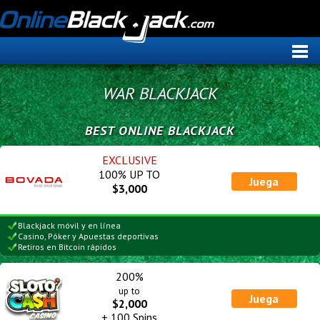
WAR BLACKJACK
BEST ONLINE BLACKJACK
EXCLUSIVE
100% UP TO
Juega
$3,000
Blackjack móvil y en línea
Casino, Póker y Apuestas deportivas
Retiros en Bitcoin rápidos
200%
up to
Juega
$
2,000
+ 100 Spins