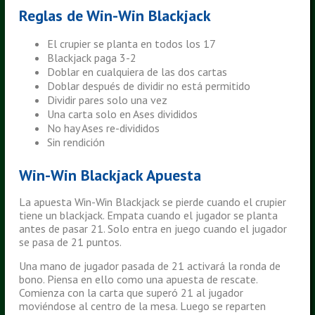
Reglas de Win-Win Blackjack
El crupier se planta en todos los 17
Blackjack paga 3-2
Doblar en cualquiera de las dos cartas
Doblar después de dividir no está permitido
Dividir pares solo una vez
Una carta solo en Ases divididos
No hay Ases re-divididos
Sin rendición
Win-Win Blackjack Apuesta
La apuesta Win-Win Blackjack se pierde cuando el crupier
tiene un blackjack. Empata cuando el jugador se planta
antes de pasar 21. Solo entra en juego cuando el jugador
se pasa de 21 puntos.
Una mano de jugador pasada de 21 activará la ronda de
bono. Piensa en ello como una apuesta de rescate.
Comienza con la carta que superó 21 al jugador
moviéndose al centro de la mesa. Luego se reparten