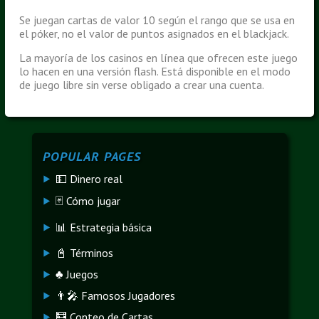
Se juegan cartas de valor 10 según el rango que se usa en
el póker, no el valor de puntos asignados en el blackjack.
La mayoría de los casinos en línea que ofrecen este juego
lo hacen en una versión flash. Está disponible en el modo
de juego libre sin verse obligado a crear una cuenta.
POPULAR PAGES
💵 Dinero real
🃏 Cómo jugar
📊 Estrategia básica
📓 Términos
♣️ Juegos
👨‍🎤 Famosos Jugadores
🧮 Conteo de Cartas