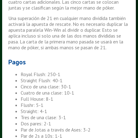
cuatro cartas adicionales. Las cinco cartas se colocan
juntas y se clasifican según la mejor mano de póker.
Una superación de 21 en cualquier mano dividida también
activará la apuesta de rescate. No es necesario duplicar la
apuesta paralela Win-Win al dividir o duplicar. Esto se
aplica incluso si solo una de las dos manos divididas se
pasa. La carta de la primera mano pasada se usará en la
mano de póker, si ambas manos se pasan de 21.
Pagos
Royal Flush: 250-1
Straight Flush: 40-1
Cinco de una clase: 30-1
Cuatro de una clase: 10-1
Full House: 8-1
Flushr: 5-1
Straight: 4-1
Tres de una clase: 3-1
Dos pares: 2-1
Par de Jotas a través de Ases: 3-2
Par de 2s a 10s: 1-1