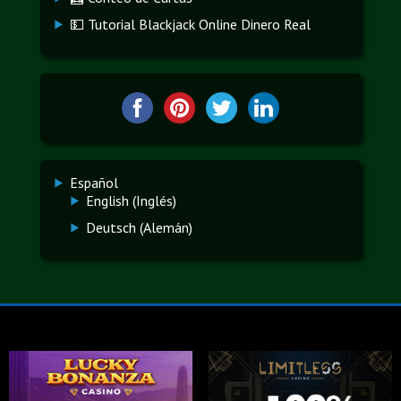
💵 Tutorial Blackjack Online Dinero Real
Español
English
(
Inglés
)
Deutsch
(
Alemán
)